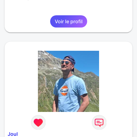
Voir le profil
Joul