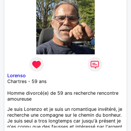
Lorenso
Chartres - 59 ans
Homme divorcé(e) de 59 ans recherche rencontre
amoureuse
Je suis Lorenzo et je suis un romantique invétéré, je
recherche une compagne sur le chemin du bonheur.
Je suis seul a tros longtemps car jusqu'à présent je
n'es connu que des fausses et intéressé par l'argent.