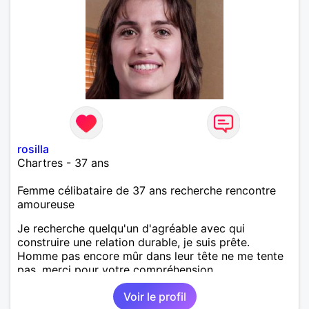
rosilla
Chartres - 37 ans
Femme célibataire de 37 ans recherche rencontre
amoureuse
Je recherche quelqu'un d'agréable avec qui
construire une relation durable, je suis prête.
Homme pas encore mûr dans leur tête ne me tente
pas, merci pour votre compréhension.
Voir le profil