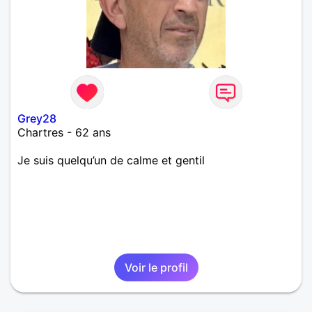
Grey28
Chartres - 62 ans
Je suis quelqu’un de calme et gentil
Voir le profil