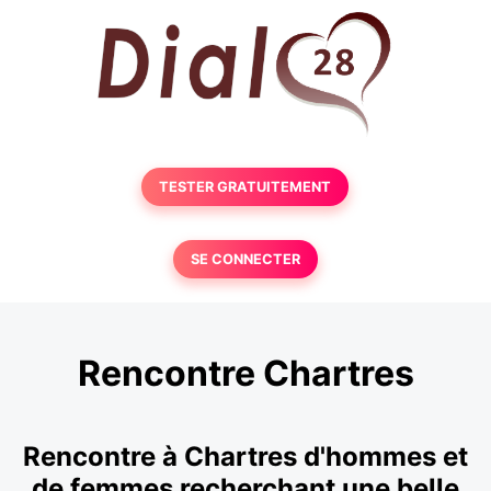
TESTER GRATUITEMENT
SE CONNECTER
Rencontre Chartres
Rencontre à Chartres d'hommes et
de femmes recherchant une belle