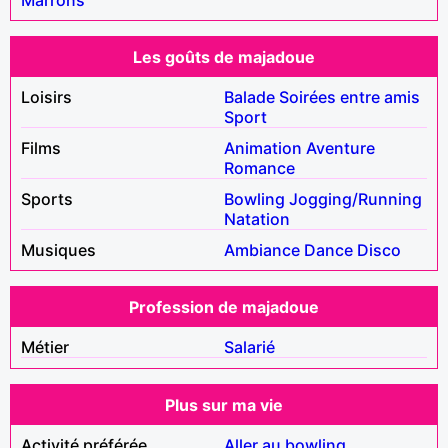
Les goûts de majadoue
Loisirs
Balade
Soirées entre amis
Sport
Films
Animation
Aventure
Romance
Sports
Bowling
Jogging/Running
Natation
Musiques
Ambiance
Dance
Disco
Profession de majadoue
Métier
Salarié
Plus sur ma vie
Activité préférée
Aller au bowling