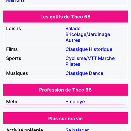
Les goûts de Theo 68
Loisirs
Balade
Bricolage/Jardinage
Autres
Films
Classique
Historique
Sports
Cyclisme/VTT
Marche
Pilates
Musiques
Classique
Dance
Profession de Theo 68
Métier
Employé
Plus sur ma vie
Activité préférée
Se balader