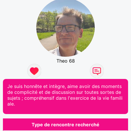
Theo 68
Je suis honnête et intègre, aime avoir des moments
de complicité et de discussion sur toutes sortes de
sujets ; compréhensif dans l'exercice de la vie famili
ale.
Type de rencontre recherché