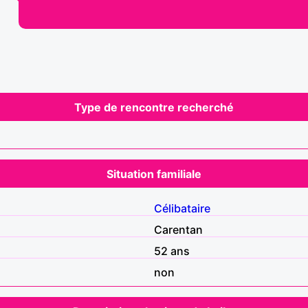
Type de rencontre recherché
Situation familiale
Célibataire
Carentan
52 ans
non