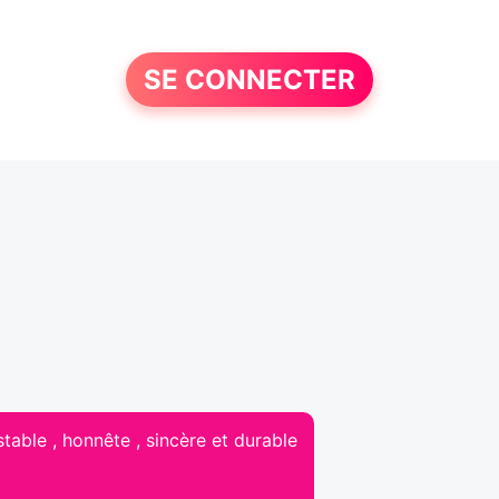
SE CONNECTER
table , honnête , sincère et durable