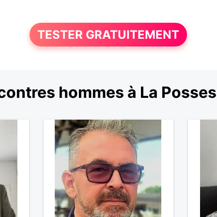
TESTER GRATUITEMENT
contres hommes à La Posses