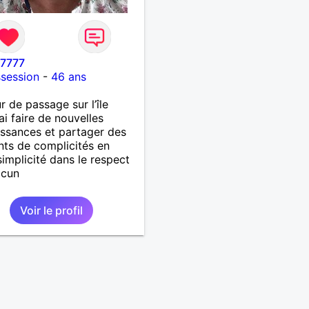
c7777
session
-
46 ans
r de passage sur l’île
rai faire de nouvelles
ssances et partager des
ts de complicités en
simplicité dans le respect
acun
Voir le profil