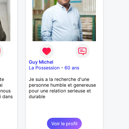
Guy Michel
La Possession
-
60 ans
te
Je suis a la recherche d'une
ai
personne humble et genereuse
 nous
pour une relation serieuse et
i dans
durable
ous
Voir le profil