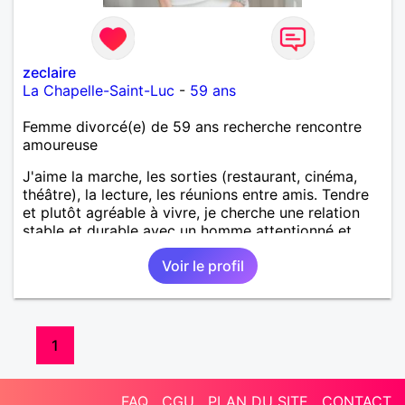
zeclaire
La Chapelle-Saint-Luc
-
59 ans
Femme divorcé(e) de 59 ans recherche rencontre
amoureuse
J'aime la marche, les sorties (restaurant, cinéma,
théâtre), la lecture, les réunions entre amis. Tendre
et plutôt agréable à vivre, je cherche une relation
stable et durable avec un homme attentionné et
sérieux. En existe-t-il encore? Je veux y croire !
Voir le profil
1
FAQ
CGU
PLAN DU SITE
CONTACT