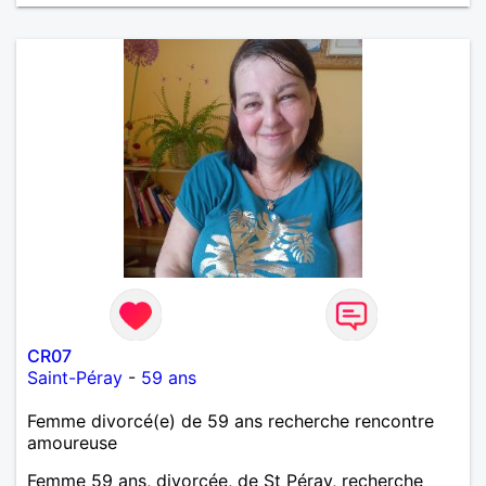
CR07
Saint-Péray
-
59 ans
Femme divorcé(e) de 59 ans recherche rencontre
amoureuse
Femme 59 ans, divorcée, de St Péray, recherche