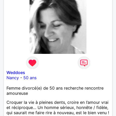
Weddoes
Nancy
-
50 ans
Femme divorcé(e) de 50 ans recherche rencontre
amoureuse
Croquer la vie à pleines dents, croire en l’amour vrai
et réciproque… Un homme sérieux, honnête / fidèle,
qui saurait me faire rire à nouveau, est le bien venu !