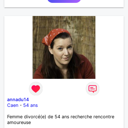
annadu14
Caen
-
54 ans
Femme divorcé(e) de 54 ans recherche rencontre
amoureuse