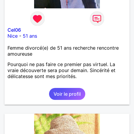
Cel06
Nice
-
51 ans
Femme divorcé(e) de 51 ans recherche rencontre
amoureuse
Pourquoi ne pas faire ce premier pas virtuel. La
vraie découverte sera pour demain. Sincérité et
délicatesse sont mes priorités.
Voir le profil