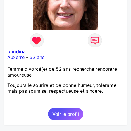
brindina
Auxerre
-
52 ans
Femme divorcé(e) de 52 ans recherche rencontre
amoureuse
Toujours le sourire et de bonne humeur, tolérante
mais pas soumise, respectueuse et sincère.
Voir le profil